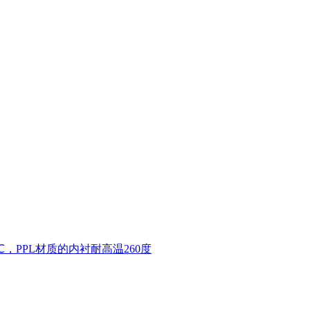
，PPL材质的内衬耐高温260度